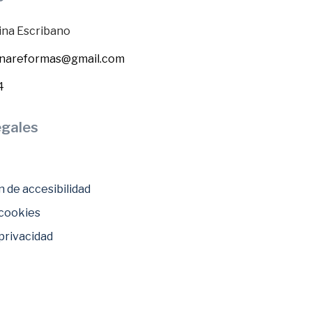
na Escribano
nareformas@gmail.com
4
egales
 de accesibilidad
 cookies
 privacidad